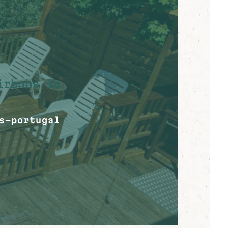
irbnbs in
s-portugal