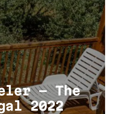
eler – The
gal 2022