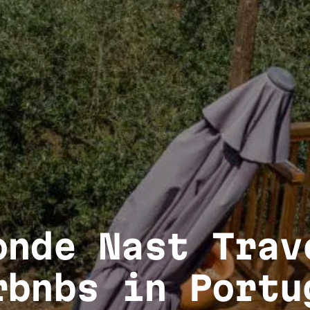
onde Nast Trav
rbnbs in Portu