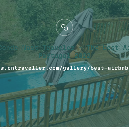
Conde Nast Traveler – The best A
Portugal 2022
ww.cntraveller.com/gallery/best-airbnb