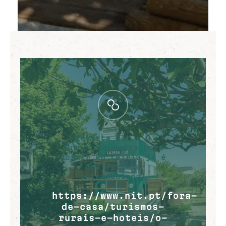
Revista Nit – O
autocarro retro para
dormir em Leiria já é
uma estrela
internacional
https://www.nit.pt/fora-
de-casa/turismos-
rurais-e-hoteis/o-