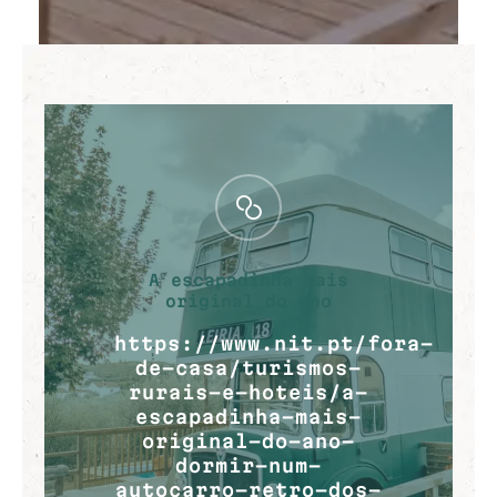
A escapadinha mais
original do ano
https://www.nit.pt/fora-
de-casa/turismos-
rurais-e-hoteis/a-
escapadinha-mais-
original-do-ano-
dormir-num-
autocarro-retro-dos-